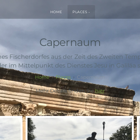
HOME
PLACES
Capernaum
nes Fischerdorfes aus der Zeit des Zweiten Tem
der im Mittelpunkt des Dienstes Jesu in Galiläa 
Places
Capernaum
Mehr Details finden Sie
hier