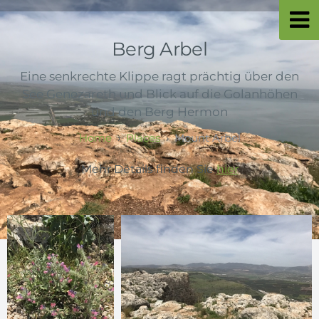
Berg Arbel
Eine senkrechte Klippe ragt prächtig über den
See Genezareth und Blick auf die Golanhöhen
und den Berg Hermon
Places
Mount Arbel
Mehr Details finden Sie
hier